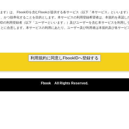
います）は、 FbookIDを含むFbookが提供する各サービス（以下「本サービス」といい
、かつ効率化することを目的とします。本サービスの利用登録希望者は、本規約を承認した上
okIDの利用登録者（以下「ユーザーといいます」）及びユーザーを含む本サービスを利用
ことに合意します。本サービスの利用にあたり、ユーザー及び利用者は本規約及び各サービ
ookのサービスを利用している時に適用されます。利用者がFC2のサービスを利用される際
直接管理していない人や会社などには適用されません。
Fbook All Rights Reserved.
okのサービスをご利用頂くために最低限必要なものに限られています。
ッキー情報、利用者が閲覧したページ、端末情報、利用者の利用環境等の情報を利用者のブラウ
用します。
為。
にお届けする為。
。