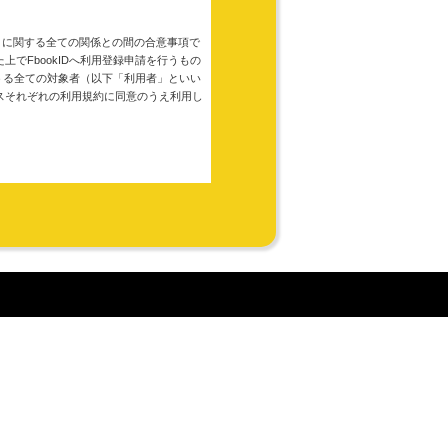
ます）に関する全ての関係との間の合意事項で
でFbookIDへ利用登録申請を行うもの
しうる全ての対象者（以下「利用者」といい
スそれぞれの利用規約に同意のうえ利用し
に収集された個人情報はプライバシーの考
ザまたはアプリから自動的に受け取り、サ