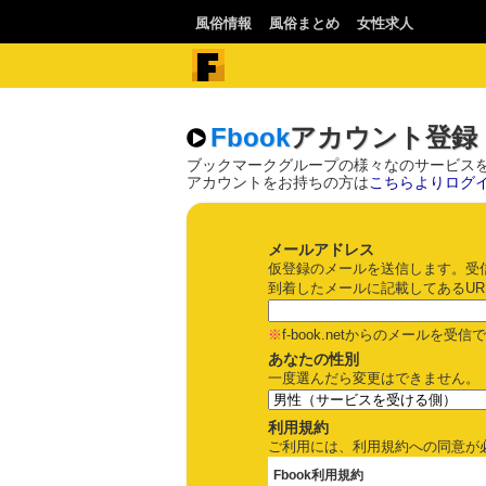
風俗情報
風俗まとめ
女性求人
Fbook
アカウント登録
ブックマークグループの様々なのサービス
アカウントをお持ちの方は
こちらよりログ
メールアドレス
仮登録のメールを送信します。受
到着したメールに記載してあるUR
※
f-book.netからのメールを
あなたの性別
一度選んだら変更はできません。
利用規約
ご利用には、利用規約への同意が必
Fbook利用規約