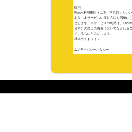
総則
Fbook利用規約（以下「本規約」とい
あり、本サービスの運営方法を明確にし
とします。本サービスの利用は、Fbo
ます）の自己の責任においてなされる
ているものとみなします。
基本ガイドライン
1.プライバシーポリシー
プライバシーポリシーの適用範囲
プライバシーの適用範囲は利用者がFb
え方に従って管理されます。
プライバシーの考え方は、Fbookが
情報の収集と利用
Fbookが要求する個人情報は、Fbo
Fbookは利用者のIPアドレス、ク
ーバーに記録します。
FC2はこうした情報を以下の目的で利
サービスの内容をより良いものにする
利用者に新しいサービスや情報を的確
必要に応じて利用者に連絡をするため
利用者により良い環境を提供する為。