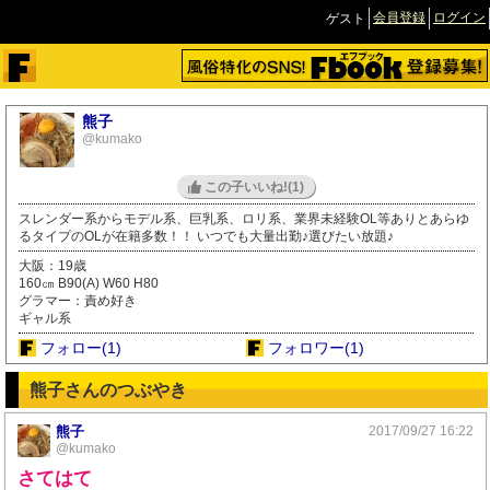
会員登録
ログイン
ゲスト
熊子
@kumako
この子いいね!(
1
)
スレンダー系からモデル系、巨乳系、ロリ系、業界未経験OL等ありとあらゆ
るタイプのOLが在籍多数！！ いつでも大量出勤♪選びたい放題♪
大阪：19歳
160㎝ B90(A) W60 H80
グラマー：責め好き
ギャル系
フォロー(1)
フォロワー(1)
熊子さんのつぶやき
熊子
2017/09/27 16:22
@kumako
さてはて