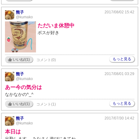
熊子
2017/08/02 15:42
@kumako
ただいま休憩中
ボスが好き
もっと見る
いいね!(
1
)
コメント(0)
熊子
2017/08/01 03:29
@kumako
あー今の気分は
なかなかの^_^
もっと見る
いいね!(
1
)
コメント(1)
熊子
2017/07/30 14:42
@kumako
本日は
出勤します、 みなさん遊びにきてね